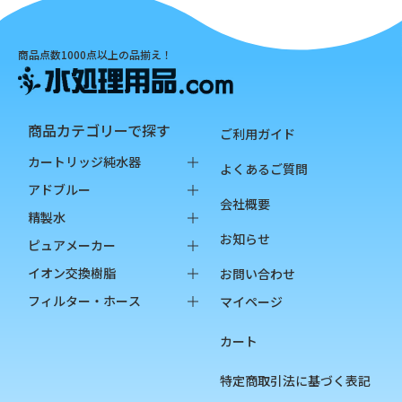
商品点数1000点以上の品揃え！
商品カテゴリーで探す
ご利用ガイド
カートリッジ純水器
よくあるご質問
純水器本体
アドブルー
会社概要
オプション品
バッグインボックス
精製水
お知らせ
消耗品
ペットボトル
バッグインボックス
ピュアメーカー
ペットボトル
本体
イオン交換樹脂
お問い合わせ
オプション品
カートリッジ
純水用イオン交換樹脂
フィルター・ホース
マイページ
カップ
陽イオン交換樹脂
フィルター
カート
チェッカー
陰イオン交換樹脂
フィルターハウジング
フィルターカートリッジ
特定商取引法に基づく表記