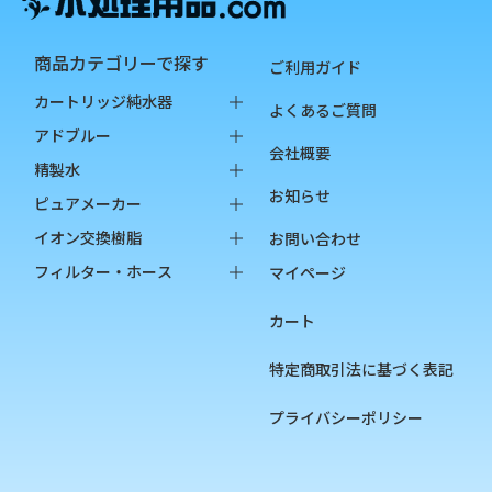
商品カテゴリーで探す
ご利用ガイド
カートリッジ純水器
よくあるご質問
純水器本体
アドブルー
会社概要
オプション品
バッグインボックス
精製水
お知らせ
消耗品
ペットボトル
バッグインボックス
ピュアメーカー
ペットボトル
本体
イオン交換樹脂
お問い合わせ
オプション品
カートリッジ
純水用イオン交換樹脂
フィルター・ホース
マイページ
カップ
陽イオン交換樹脂
フィルター
カート
チェッカー
陰イオン交換樹脂
フィルターハウジング
フィルターカートリッジ
特定商取引法に基づく表記
ろ過材
プライバシーポリシー
フィルター用部品
ホース