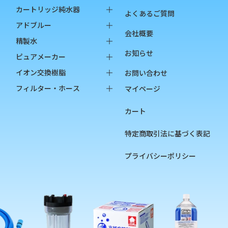
カートリッジ純水器
よくあるご質問
純水器本体
アドブルー
会社概要
オプション品
バッグインボックス
精製水
お知らせ
消耗品
ペットボトル
バッグインボックス
ピュアメーカー
ペットボトル
本体
イオン交換樹脂
お問い合わせ
オプション品
カートリッジ
純水用イオン交換樹脂
フィルター・ホース
マイページ
カップ
陽イオン交換樹脂
フィルター
カート
チェッカー
陰イオン交換樹脂
フィルターハウジング
フィルターカートリッジ
特定商取引法に基づく表記
ろ過材
プライバシーポリシー
フィルター用部品
ホース
硬度指示薬