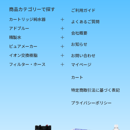
商品カテゴリーで探す
ご利用ガイド
カートリッジ純水器
よくあるご質問
純水器本体
アドブルー
会社概要
オプション品
バッグインボックス
精製水
お知らせ
消耗品
ペットボトル
バッグインボックス
ピュアメーカー
ペットボトル
本体
イオン交換樹脂
お問い合わせ
オプション品
カートリッジ
純水用イオン交換樹脂
フィルター・ホース
マイページ
カップ
陽イオン交換樹脂
フィルター
カート
チェッカー
陰イオン交換樹脂
フィルターハウジング
フィルターカートリッジ
特定商取引法に基づく表記
ろ過材
プライバシーポリシー
フィルター用部品
ホース
硬度指示薬