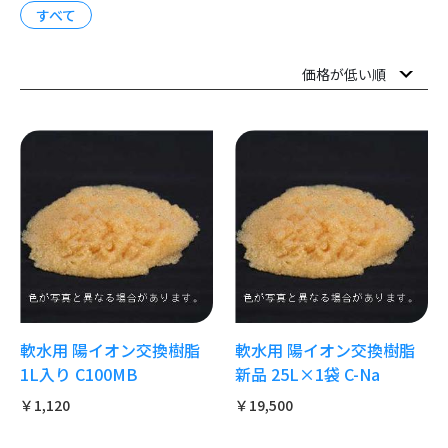
すべて
軟水用 陽イオン交換樹脂
軟水用 陽イオン交換樹脂
1L入り C100MB
新品 25L×1袋 C-Na
￥1,120
￥19,500