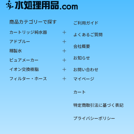
商品カテゴリーで探す
ご利用ガイド
カートリッジ純水器
よくあるご質問
純水器本体
アドブルー
会社概要
オプション品
バッグインボックス
精製水
お知らせ
消耗品
ペットボトル
バッグインボックス
ピュアメーカー
ペットボトル
本体
イオン交換樹脂
お問い合わせ
オプション品
カートリッジ
純水用イオン交換樹脂
フィルター・ホース
マイページ
カップ
陽イオン交換樹脂
フィルター
カート
チェッカー
陰イオン交換樹脂
フィルターハウジング
フィルターカートリッジ
特定商取引法に基づく表記
ろ過材
プライバシーポリシー
フィルター用部品
ホース