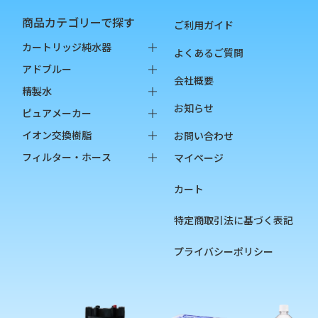
商品カテゴリーで探す
ご利用ガイド
カートリッジ純水器
よくあるご質問
純水器本体
アドブルー
会社概要
オプション品
バッグインボックス
精製水
お知らせ
消耗品
ペットボトル
バッグインボックス
ピュアメーカー
ペットボトル
本体
イオン交換樹脂
お問い合わせ
オプション品
カートリッジ
純水用イオン交換樹脂
フィルター・ホース
マイページ
カップ
陽イオン交換樹脂
フィルター
カート
チェッカー
陰イオン交換樹脂
フィルターハウジング
フィルターカートリッジ
特定商取引法に基づく表記
ろ過材
プライバシーポリシー
フィルター用部品
ホース
硬度指示薬