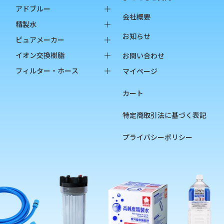
純水器本体
アドブルー
会社概要
オプション品
バッグインボックス
精製水
お知らせ
消耗品
ペットボトル
バッグインボックス
ピュアメーカー
ペットボトル
本体
イオン交換樹脂
お問い合わせ
オプション品
カートリッジ
純水用イオン交換樹脂
フィルター・ホース
マイページ
カップ
陽イオン交換樹脂
フィルター
カート
チェッカー
陰イオン交換樹脂
フィルターハウジング
フィルターカートリッジ
特定商取引法に基づく表記
ろ過材
プライバシーポリシー
フィルター用部品
ホース
硬度指示薬