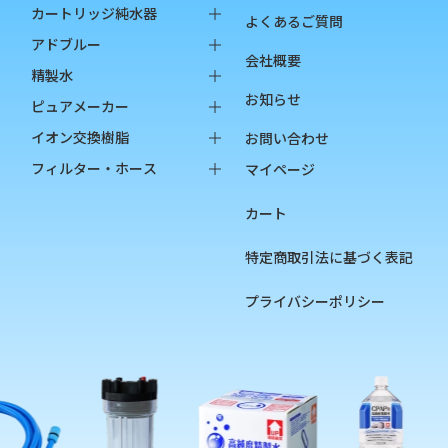
カートリッジ純水器
よくあるご質問
純水器本体
アドブルー
会社概要
オプション品
バッグインボックス
精製水
お知らせ
消耗品
ペットボトル
バッグインボックス
ピュアメーカー
ペットボトル
本体
イオン交換樹脂
お問い合わせ
オプション品
カートリッジ
純水用イオン交換樹脂
フィルター・ホース
マイページ
カップ
陽イオン交換樹脂
フィルター
カート
チェッカー
陰イオン交換樹脂
フィルターハウジング
フィルターカートリッジ
特定商取引法に基づく表記
ろ過材
プライバシーポリシー
フィルター用部品
ホース
硬度指示薬