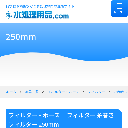
純水器や精製水など水処理専門の通販サイト
メニュー
250mm
ホーム
商品一覧
フィルター・ホース
フィルター
糸巻き
フィルター・ホース ｜フィルター 糸巻き
フィルター 250mm