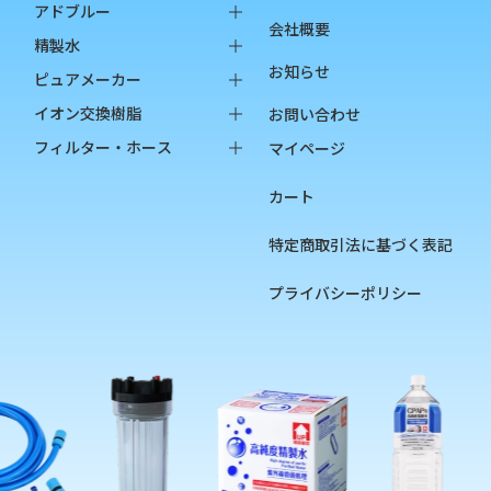
純水器本体
アドブルー
会社概要
オプション品
バッグインボックス
精製水
お知らせ
消耗品
ペットボトル
バッグインボックス
ピュアメーカー
ペットボトル
本体
イオン交換樹脂
お問い合わせ
オプション品
カートリッジ
純水用イオン交換樹脂
フィルター・ホース
マイページ
カップ
陽イオン交換樹脂
フィルター
カート
チェッカー
陰イオン交換樹脂
フィルターハウジング
フィルターカートリッジ
特定商取引法に基づく表記
ろ過材
プライバシーポリシー
フィルター用部品
ホース
硬度指示薬