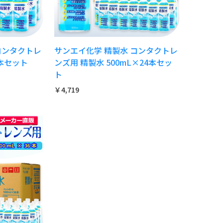
コンタクトレ
サンエイ化学 精製水 コンタクトレ
5本セット
ンズ用 精製水 500mL×24本セッ
ト
￥4,719