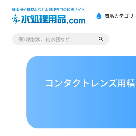
純水器や精製水など水処理専門の通販サイト
商品カテゴリ
コンタクトレンズ用精