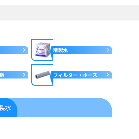
精製水
脂
フィルター・ホース
製水