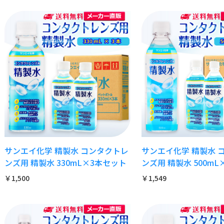
サンエイ化学 精製水 コンタクトレ
サンエイ化学 精製水 
ンズ用 精製水 330mL×3本セット
ンズ用 精製水 500m
￥1,500
￥1,549