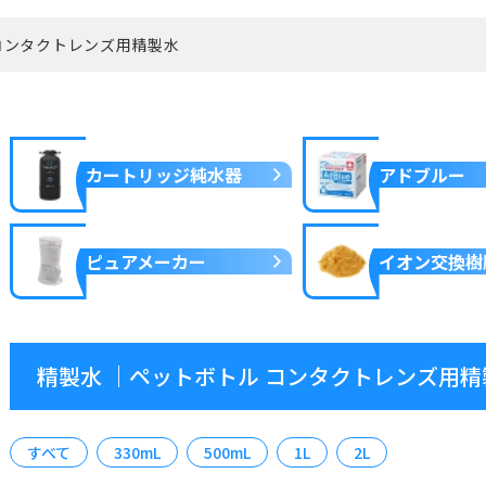
コンタクトレンズ用精製水
カートリッジ純水器
アドブルー
ピュアメーカー
イオン交換樹
精製水 ｜ペットボトル コンタクトレンズ用精
すべて
330mL
500mL
1L
2L