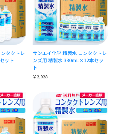
コンタクトレ
サンエイ化学 精製水 コンタクトレ
本セット
ンズ用 精製水 330mL×12本セッ
ト
￥2,928