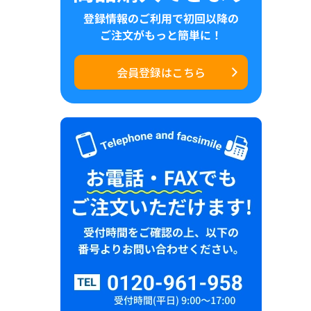
会員登録はこちら