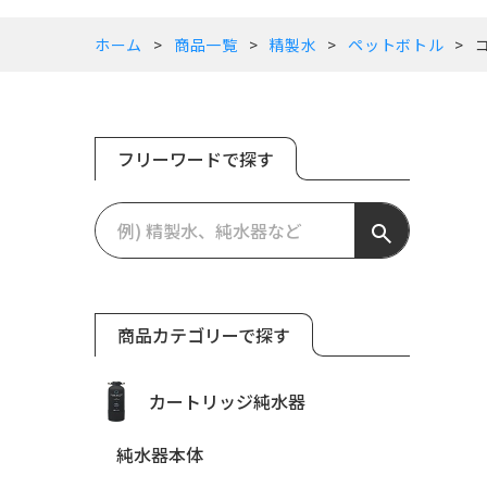
ホーム
商品一覧
精製水
ペットボトル
フリーワードで探す
商品カテゴリーで探す
カートリッジ純水器
純水器本体