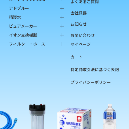
よくあるご質問
純水器本体
アドブルー
会社概要
オプション品
バッグインボックス
精製水
お知らせ
消耗品
ペットボトル
バッグインボックス
ピュアメーカー
ペットボトル
本体
イオン交換樹脂
お問い合わせ
オプション品
カートリッジ
純水用イオン交換樹脂
フィルター・ホース
マイページ
カップ
陽イオン交換樹脂
フィルター
カート
チェッカー
陰イオン交換樹脂
フィルターハウジング
フィルターカートリッジ
特定商取引法に基づく表記
ろ過材
プライバシーポリシー
フィルター用部品
ホース
硬度指示薬