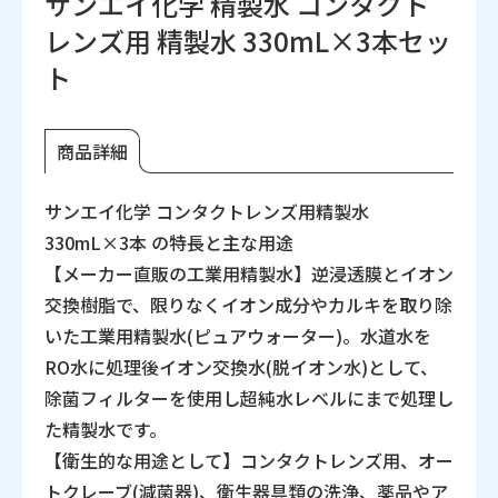
サンエイ化学 精製水 コンタクト
レンズ用 精製水 330mL×3本セッ
ト
商品詳細
サンエイ化学 コンタクトレンズ用精製水
330mL×3本 の特長と主な用途
【メーカー直販の工業用精製水】逆浸透膜とイオン
交換樹脂で、限りなくイオン成分やカルキを取り除
いた工業用精製水(ピュアウォーター)。水道水を
RO水に処理後イオン交換水(脱イオン水)として、
除菌フィルターを使用し超純水レベルにまで処理し
た精製水です。
【衛生的な用途として】コンタクトレンズ用、オー
トクレーブ(減菌器)、衛生器具類の洗浄、薬品やア