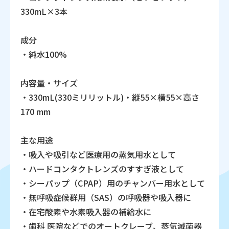
330mL×3本
成分
・純水100%
内容量・サイズ
・330mL(330ミリリットル)・縦55×横55×高さ
170 mm
主な用途
・吸入や吸引など医療用の蒸気用水として
・ハードコンタクトレンズのすすぎ液として
・シーパップ（CPAP）用のチャンバー用水として
・無呼吸症候群用（SAS）の呼吸器や吸入器に
・在宅酸素や水素吸入器の補給水に
・歯科 医院などでのオートクレーブ、蒸気滅菌器