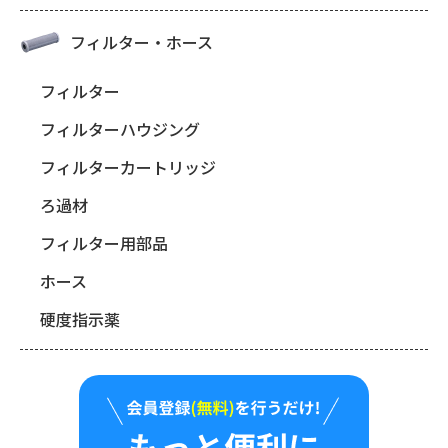
フィルター・ホース
フィルター
フィルターハウジング
フィルターカートリッジ
ろ過材
フィルター用部品
ホース
硬度指示薬