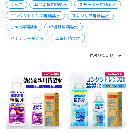
すべて
薬品希釈用精製水
スチーマー用精製水
コンタクトレンズ用精製水
スキンケア用精製水
CPAP用精製水
呼吸器用精製水
バッテリー補充液
工業用精製水