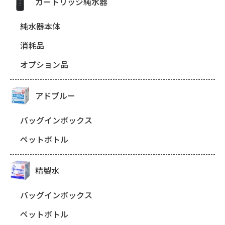
カートリッジ純水器
純水器本体
消耗品
オプション品
アドブルー
バッグインボックス
ペットボトル
精製水
バッグインボックス
ペットボトル