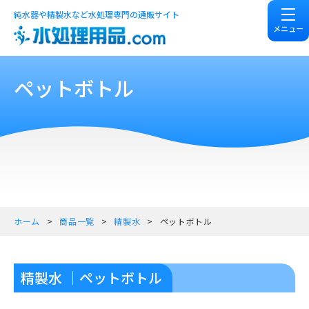
純水器や精製水など水処理専門の通販サイト
メニュー
ペットボトル
ホーム
商品一覧
精製水
ペットボトル
精製水 ｜ペットボトル