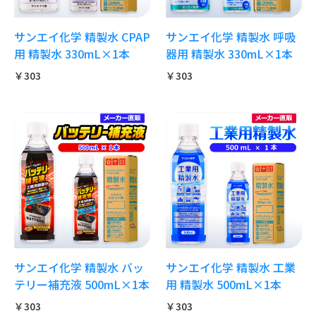
サンエイ化学 精製水 CPAP
サンエイ化学 精製水 呼吸
用 精製水 330mL×1本
器用 精製水 330mL×1本
￥303
￥303
サンエイ化学 精製水 バッ
サンエイ化学 精製水 工業
テリー補充液 500mL×1本
用 精製水 500mL×1本
￥303
￥303