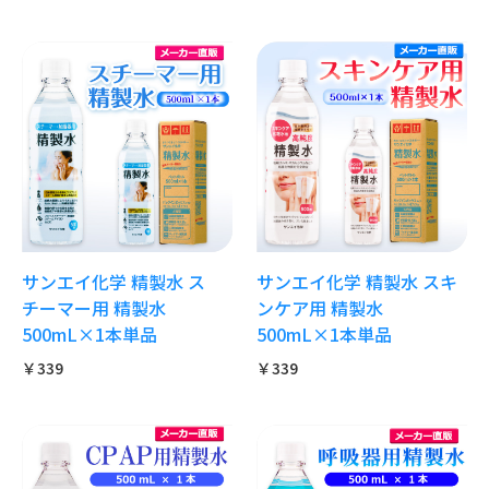
サンエイ化学 精製水 ス
サンエイ化学 精製水 スキ
チーマー用 精製水
ンケア用 精製水
500mL×1本単品
500mL×1本単品
￥339
￥339