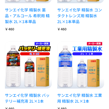
サンエイ化学 精製水 薬
サンエイ化学 精製水 コン
品・アルコール 希釈用 精
タクトレンズ用 精製水
製水 2L×1本単品
2L×1本単品
￥460
￥460
サンエイ化学 精製水 バッ
サンエイ化学 精製水 工業
テリー補充液 2L×1本
用 精製水 2L×1本
￥460
￥460