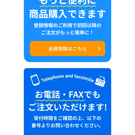
会員登録はこちら