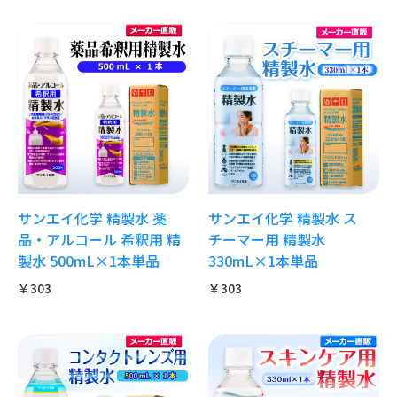
サンエイ化学 精製水 薬
サンエイ化学 精製水 ス
品・アルコール 希釈用 精
チーマー用 精製水
製水 500mL×1本単品
330mL×1本単品
￥303
￥303