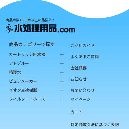
商品点数1000点以上の品揃え！
商品カテゴリーで探す
ご利用ガイド
カートリッジ純水器
よくあるご質問
純水器本体
アドブルー
会社概要
オプション品
バッグインボックス
精製水
お知らせ
消耗品
ペットボトル
バッグインボックス
ピュアメーカー
ペットボトル
本体
イオン交換樹脂
お問い合わせ
オプション品
カートリッジ
純水用イオン交換樹脂
フィルター・ホース
マイページ
カップ
陽イオン交換樹脂
フィルター
カート
チェッカー
陰イオン交換樹脂
フィルターハウジング
フィルターカートリッジ
特定商取引法に基づく表記