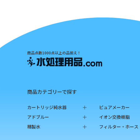
商品点数1000点以上の品揃え！
商品カテゴリーで探す
カートリッジ純水器
ピュアメーカー
純水器本体
本体
アドブルー
イオン交換樹脂
オプション品
カートリッジ
バッグインボックス
純水用イオン交換
精製水
フィルター・ホース
消耗品
カップ
ペットボトル
陽イオン交換樹脂
バッグインボックス
フィルター