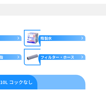
精製水
脂
フィルター・ホース
0L コックなし