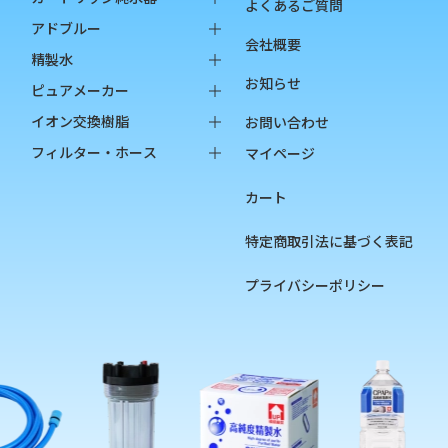
よくあるご質問
純水器本体
アドブルー
会社概要
オプション品
バッグインボックス
精製水
お知らせ
消耗品
ペットボトル
バッグインボックス
ピュアメーカー
ペットボトル
本体
イオン交換樹脂
お問い合わせ
オプション品
カートリッジ
純水用イオン交換樹脂
フィルター・ホース
マイページ
カップ
陽イオン交換樹脂
フィルター
カート
チェッカー
陰イオン交換樹脂
フィルターハウジング
フィルターカートリッジ
特定商取引法に基づく表記
ろ過材
プライバシーポリシー
フィルター用部品
ホース
硬度指示薬