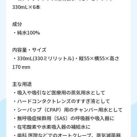
330mL×6本
成分
・純水100%
内容量・サイズ
・330mL(330ミリリットル)・縦55×横55×高さ
170 mm
主な用途
・吸入や吸引など医療用の蒸気用水として
・ハードコンタクトレンズのすすぎ液として
・シーパップ（CPAP）用のチャンバー用水として
・無呼吸症候群用（SAS）の呼吸器や吸入器に
・在宅酸素や水素吸入器の補給水に
・歯科 医院などでのオートクレーブ、蒸気滅菌器