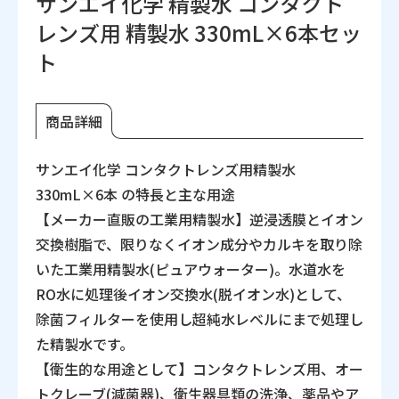
サンエイ化学 精製水 コンタクト
レンズ用 精製水 330mL×6本セッ
ト
商品詳細
サンエイ化学 コンタクトレンズ用精製水
330mL×6本 の特長と主な用途
【メーカー直販の工業用精製水】逆浸透膜とイオン
交換樹脂で、限りなくイオン成分やカルキを取り除
いた工業用精製水(ピュアウォーター)。水道水を
RO水に処理後イオン交換水(脱イオン水)として、
除菌フィルターを使用し超純水レベルにまで処理し
た精製水です。
【衛生的な用途として】コンタクトレンズ用、オー
トクレーブ(減菌器)、衛生器具類の洗浄、薬品やア