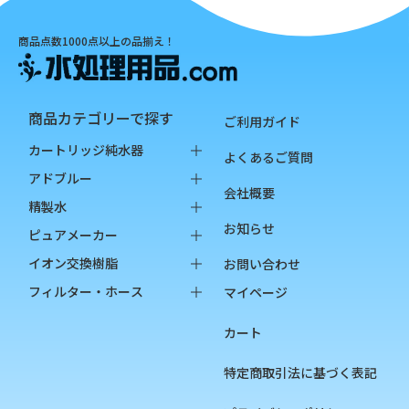
商品点数1000点以上の品揃え！
商品カテゴリーで探す
ご利用ガイド
カートリッジ純水器
よくあるご質問
純水器本体
アドブルー
会社概要
オプション品
バッグインボックス
精製水
お知らせ
消耗品
ペットボトル
バッグインボックス
ピュアメーカー
ペットボトル
本体
イオン交換樹脂
お問い合わせ
オプション品
カートリッジ
純水用イオン交換樹脂
フィルター・ホース
マイページ
カップ
陽イオン交換樹脂
フィルター
カート
チェッカー
陰イオン交換樹脂
フィルターハウジング
フィルターカートリッジ
特定商取引法に基づく表記
ろ過材