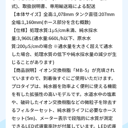
式)、取扱説明書、専用輸送箱による配送
【本体サイズ】全高:1,078mm タンク直径:207mm
全幅:1,160mm(ホース部分を含む概数)
【仕様】処理水質:1μS/cm未満、純水採水
量:3,960L(通水量:660L/h以下、原水水
質:200μS/cmの場合 ※通水量を大きく超えて通水
した場合、処理水質の低下や純水採水量の減少が生
じることがあります)
【商品説明】イオン交換樹脂「MB-5」が充填され
ていますので、到着後すぐにご使用いただけます。
プロタイプは、純水器を効率よく便利に使える機能
を有した拡張性の高いモデルです。水道水中の塩素
や、破砕したイオン交換樹脂などの微粒子を除去す
るフィルターセット、純水器ライフに必要なホース
セット(5m)、メーター表示で段階的に水質が測定
できるLED式導電率計が付属しています。LED式導