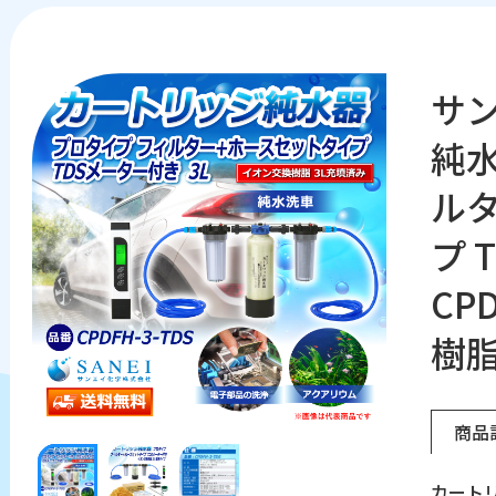
サ
純水
ル
プ 
CP
樹脂
商品
カートリ