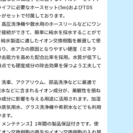
イフに必要なホースセット(5m)およびTDS
ーがセットで付属しております。
】高圧洗浄機や散水用のホースリールなどにワン
で接続ができて、簡単に純水を採水することがで
。純水製造に適したイオン交換樹脂を厳選して使
おり、水アカの原因となりやすい硬度（ミネラ
除去能力を高めた配合比率を採用。水質が低下し
時点でも硬度成分の除去効果を保つよう工夫して
。
】洗車、アクアリウム、部品洗浄などに最適で
道水などに含まれるイオン成分が、美観性を損ね
の成分に影響を与える用途に活用されます。加湿
の蒸気用水、グラス洗浄機や希釈水などでも利用
います。
・メンテナンス】1年間の製品保証付きです。使
イオン交換樹脂の再生やイオン交換樹脂の入れ替