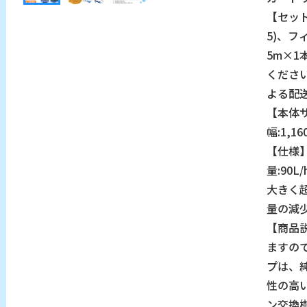
【セット
5)、
5m×1
くださ
よる配
【本体サ
幅:1,
【仕様】
量:90
大きく
量の減
【商品
ますの
プは、
性の高
ン交換