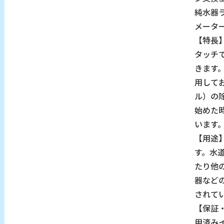
純水器ラ
メータ
【特長
タッチ
きます
用して
ル）の
始めた
います
【用途
す。水
たり他
器など
されて
【保証
用済み