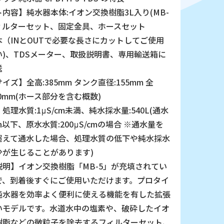
内容】純水器本体:イオン交換樹脂3L入り(MB-
フィルターセット、固定金具、ホースセット
本（INとOUTで必要な長さにカットしてご使用
い)、TDSメーター、取扱説明書、専用輸送箱に
送
イズ】全高:385mm タンク直径:155mm 全
160mm(ホース部分を含む概数)
処理水質:1μS/cm未満、純水採水量:540L(通水
L/h以下、原水水質:200μS/cmの場合 ※通水量を
超えて通水した場合、処理水質の低下や純水採水
少が生じることがあります)
説明】イオン交換樹脂「MB-5」が充填されてい
で、到着後すぐにご使用いただけます。プロタイ
純水器を効率よく便利に使える機能を有した拡張
いモデルです。水道水中の塩素や、破砕したイオ
樹脂などの微粒子を除去するフィルターセット、