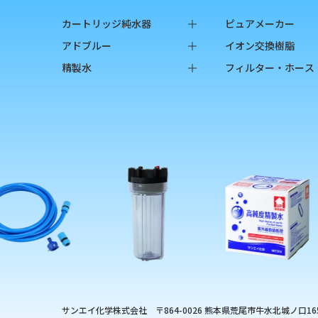
カートリッジ純水器
ピュアメーカー
純水器本体
本体
アドブルー
イオン交換樹脂
オプション品
カートリッジ
バッグインボックス
純水用イオン交換
精製水
フィルター・ホース
消耗品
カップ
ペットボトル
陽イオン交換樹脂
バッグインボックス
フィルター
チェッカー
陰イオン交換樹脂
ペットボトル
フィルターハウジ
オプション品
フィルターカート
ろ過材
フィルター用部品
ホース
硬度指示薬
サンエイ化学株式会社
〒864-0026 熊本県荒尾市牛水北城ノ口165