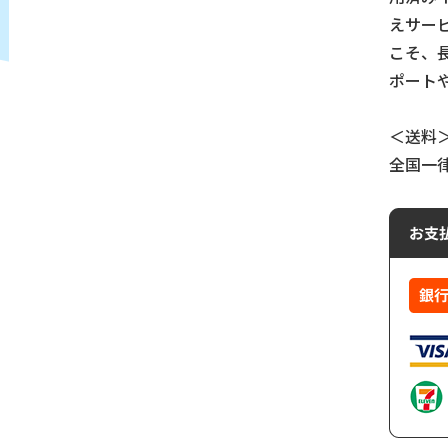
えサー
こそ、
ポート
＜送料
全国一