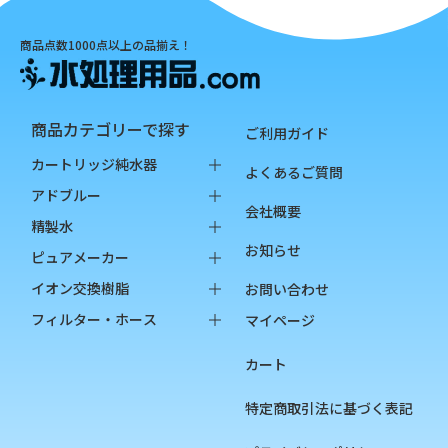
商品点数1000点以上の品揃え！
商品カテゴリーで探す
ご利用ガイド
カートリッジ純水器
よくあるご質問
純水器本体
アドブルー
会社概要
オプション品
バッグインボックス
精製水
お知らせ
消耗品
ペットボトル
バッグインボックス
ピュアメーカー
ペットボトル
本体
イオン交換樹脂
お問い合わせ
オプション品
カートリッジ
純水用イオン交換樹脂
フィルター・ホース
マイページ
カップ
陽イオン交換樹脂
フィルター
カート
チェッカー
陰イオン交換樹脂
フィルターハウジング
フィルターカートリッジ
特定商取引法に基づく表記
ろ過材