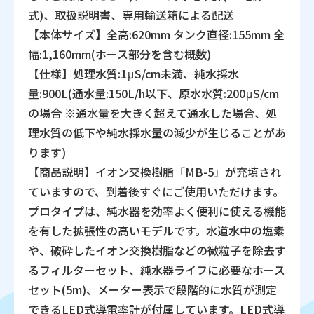
式)、取扱説明書、専用輸送箱による配送
【本体サイズ】全高:620mm タンク直径:155mm 全
幅:1,160mm(ホース部分を含む概数)
【仕様】処理水質:1μS/cm未満、純水採水
量:900L(通水量:150L/h以下、原水水質:200μS/cm
の場合 ※通水量を大きく超えて通水した場合、処
理水質の低下や純水採水量の減少が生じることがあ
ります)
【商品説明】イオン交換樹脂「MB-5」が充填され
ていますので、到着後すぐにご使用いただけます。
プロタイプは、純水器を効率よく便利に使える機能
を有した拡張性の高いモデルです。水道水中の塩素
や、破砕したイオン交換樹脂などの微粒子を除去す
るフィルターセット、純水器ライフに必要なホース
セット(5m)、メーター表示で段階的に水質が測定
できるLED式導電率計が付属しています。LED式導