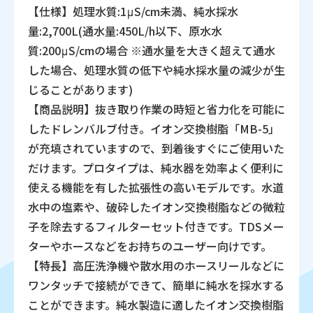
【仕様】処理水質:1μS/cm未満、純水採水
量:2,700L(通水量:450L/h以下、原水水
質:200μS/cmの場合 ※通水量を大きく超えて通水
した場合、処理水質の低下や純水採水量の減少が生
じることがあります)
【商品説明】抜き取り作業の時短と省力化を可能に
したドレンバルブ付き。イオン交換樹脂「MB-5」
が充填されていますので、到着後すぐにご使用いた
だけます。プロタイプは、純水器を効率よく便利に
使える機能を有した拡張性の高いモデルです。水道
水中の塩素や、破砕したイオン交換樹脂などの微粒
子を除去するフィルターセット付きです。TDSメー
ターやホースなどをお持ちのユーザー向けです。
【特長】高圧洗浄機や散水用のホースリールなどに
ワンタッチで接続ができて、簡単に純水を採水する
ことができます。純水製造に適したイオン交換樹脂