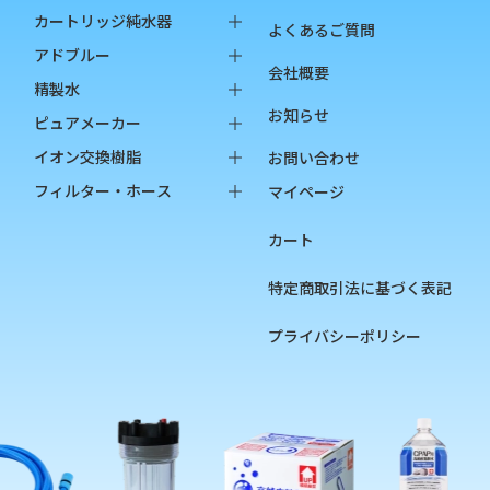
カートリッジ純水器
よくあるご質問
純水器本体
アドブルー
会社概要
オプション品
バッグインボックス
精製水
お知らせ
消耗品
ペットボトル
バッグインボックス
ピュアメーカー
ペットボトル
本体
イオン交換樹脂
お問い合わせ
オプション品
カートリッジ
純水用イオン交換樹脂
フィルター・ホース
マイページ
カップ
陽イオン交換樹脂
フィルター
カート
チェッカー
陰イオン交換樹脂
フィルターハウジング
フィルターカートリッジ
特定商取引法に基づく表記
ろ過材
プライバシーポリシー
フィルター用部品
ホース
硬度指示薬