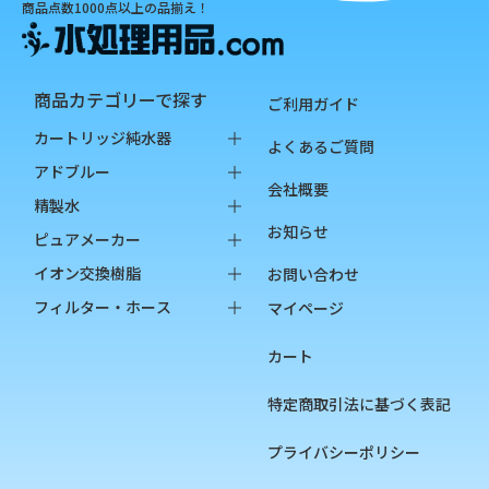
商品点数1000点以上の品揃え！
商品カテゴリーで探す
ご利用ガイド
カートリッジ純水器
よくあるご質問
純水器本体
アドブルー
会社概要
オプション品
バッグインボックス
精製水
お知らせ
消耗品
ペットボトル
バッグインボックス
ピュアメーカー
ペットボトル
本体
イオン交換樹脂
お問い合わせ
オプション品
カートリッジ
純水用イオン交換樹脂
フィルター・ホース
マイページ
カップ
陽イオン交換樹脂
フィルター
カート
チェッカー
陰イオン交換樹脂
フィルターハウジング
フィルターカートリッジ
特定商取引法に基づく表記
ろ過材
プライバシーポリシー
フィルター用部品