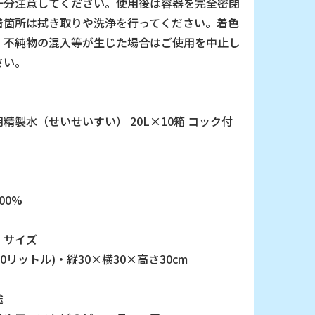
十分注意してください。使用後は容器を完全密閉
着箇所は拭き取りや洗浄を行ってください。着色
、不純物の混入等が生じた場合はご使用を中止し
さい。
精製水（せいせいすい） 20L×10箱 コック付
00%
・サイズ
(20リットル)・縦30×横30×高さ30cm
途