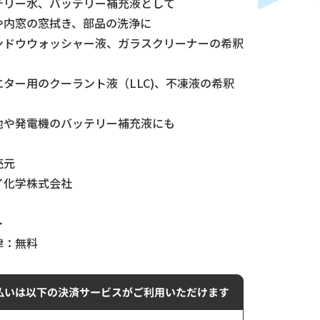
テリー水、バッテリー補充液として
や内窓の窓拭き、部品の洗浄に
ンドウウォッシャー液、ガラスクリーナーの希釈
エター用のクーラント液（LLC)、不凍液の希釈
池や発電機のバッテリー補充液にも
売元
イ化学株式会社
＞
律：無料