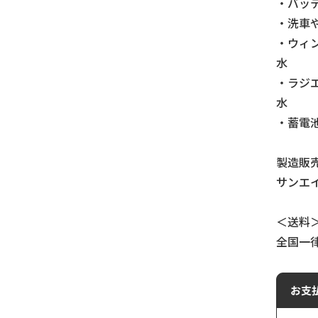
・バッ
・洗車
・ウィ
水
・ラジ
水
・蓄電
製造販
サンエ
＜送料
全国一