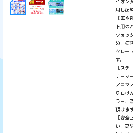
イオン
用し超
【車や
ト用の
ウォッ
め。病
クレー
す。
【スチ
チーマ
アロマ
り石け
ラー、
頂けま
【安全
い。高