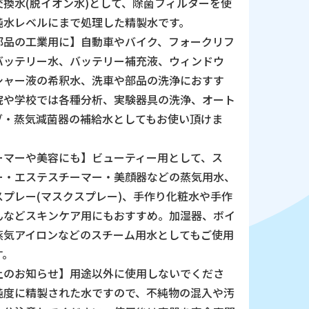
交換水(脱イオン水)として、除菌フィルターを使
純水レベルにまで処理した精製水です。
部品の工業用に】自動車やバイク、フォークリフ
バッテリー水、バッテリー補充液、ウィンドウ
シャー液の希釈水、洗車や部品の洗浄におすす
院や学校では各種分析、実験器具の洗浄、オート
ブ・蒸気減菌器の補給水としてもお使い頂けま
ーマーや美容にも】ビューティー用として、ス
ー・エステスチーマー・美顔器などの蒸気用水、
スプレー(マスクスプレー)、手作り化粧水や手作
んなどスキンケア用にもおすすめ。加湿器、ボイ
蒸気アイロンなどのスチーム用水としてもご使用
す。
上のお知らせ】用途以外に使用しないでくださ
純度に精製された水ですので、不純物の混入や汚