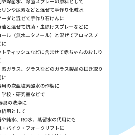
剤や除菌水、除菌スプレーの原料として
セリンや尿素などと混ぜて手作り化粧水
ソーダと混ぜて手作り石けんに
カ油と混ぜて抗菌・虫除けスプレーなどに
コール（無水エタノール）と混ぜてアロマスプ
どに
ットティッシュなどに含ませて赤ちゃんのおしり
ど
、窓ガラス、グラスなどのガラス製品の拭き取り
用に
器用の次亜塩素酸水の作製に
・学校・研究室などで
 器具の洗浄に
分析用として
器や純水、RO水、蒸留水の代用にも
車・バイク・フォークリフトに