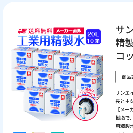
サン
精製
コ
商品
サンエイ
長と主
【メー
樹脂で
用精製