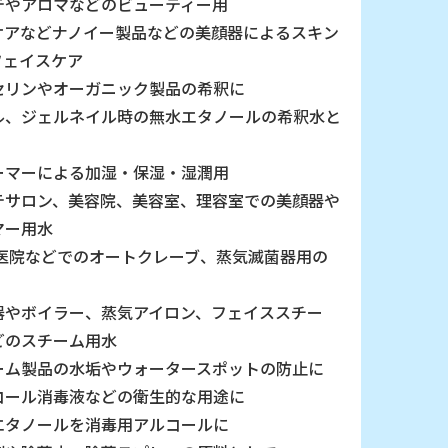
テやアロマなどのビューティー用
ケアなどナノイー製品などの美顔器によるスキン
フェイスケア
セリンやオーガニック製品の希釈に
ル、ジェルネイル時の無水エタノールの希釈水と
ーマーによる加湿・保湿・湿潤用
テサロン、美容院、美容室、理容室での美顔器や
マー用水
 医院などでのオートクレーブ、蒸気滅菌器用の
器やボイラー、蒸気アイロン、フェイススチー
どのスチーム用水
ーム製品の水垢やウォータースポットの防止に
コール消毒液などの衛生的な用途に
エタノールを消毒用アルコールに