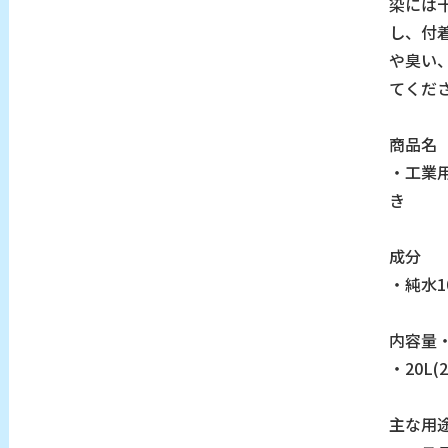
染には
し、付
や臭い
てくだ
商品名
・工業用
き
成分
・純水1
内容量
・20L
主な用