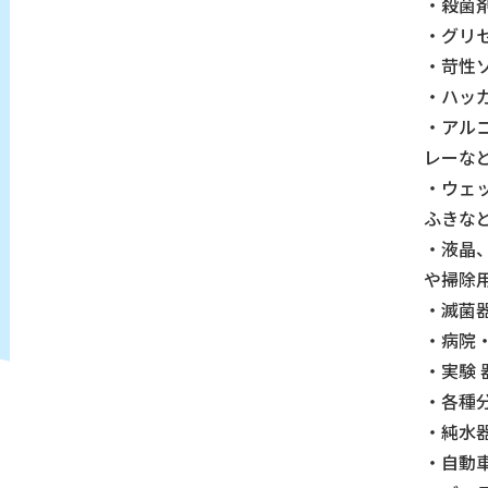
・殺菌
・グリ
・苛性
・ハッ
・アル
レーな
・ウェ
ふきな
・液晶
や掃除
・滅菌
・病院
・実験
・各種
・純水
・自動