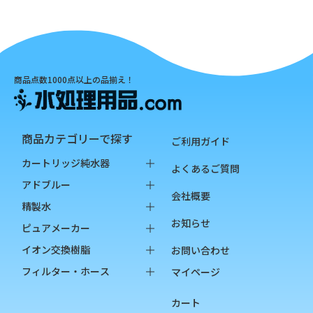
商品点数1000点以上の品揃え！
商品カテゴリーで探す
ご利用ガイド
カートリッジ純水器
よくあるご質問
純水器本体
アドブルー
会社概要
オプション品
バッグインボックス
精製水
お知らせ
消耗品
ペットボトル
バッグインボックス
ピュアメーカー
ペットボトル
本体
イオン交換樹脂
お問い合わせ
オプション品
カートリッジ
純水用イオン交換樹脂
フィルター・ホース
マイページ
カップ
陽イオン交換樹脂
フィルター
カート
チェッカー
陰イオン交換樹脂
フィルターハウジング