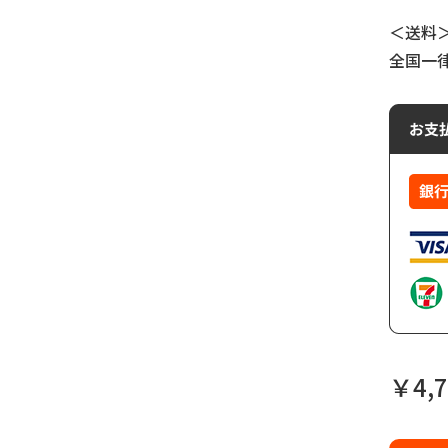
＜送料
全国一
￥4,7