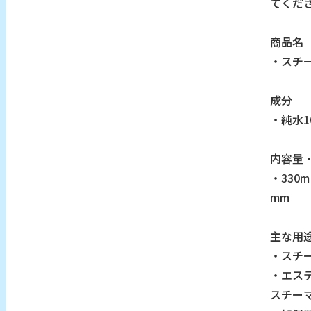
てくだ
商品名
・スチー
成分
・純水1
内容量
・330
mm
主な用
・スチ
・エス
スチー