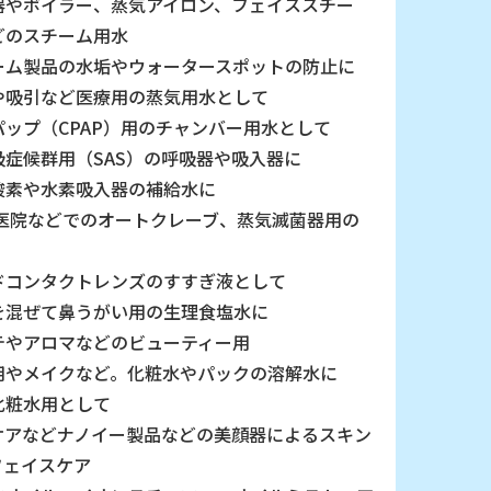
器やボイラー、蒸気アイロン、フェイススチー
どのスチーム用水
ーム製品の水垢やウォータースポットの防止に
や吸引など医療用の蒸気用水として
パップ（CPAP）用のチャンバー用水として
吸症候群用（SAS）の呼吸器や吸入器に
酸素や水素吸入器の補給水に
 医院などでのオートクレーブ、蒸気滅菌器用の
ドコンタクトレンズのすすぎ液として
を混ぜて鼻うがい用の生理食塩水に
テやアロマなどのビューティー用
用やメイクなど。化粧水やパックの溶解水に
化粧水用として
ケアなどナノイー製品などの美顔器によるスキン
フェイスケア