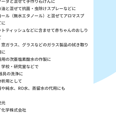
ソーダと混ぜて手作り石けんに
カ油と混ぜて抗菌・虫除けスプレーなどに
コール（無水エタノール）と混ぜてアロマスプ
どに
ットティッシュなどに含ませて赤ちゃんのおしり
ど
、窓ガラス、グラスなどのガラス製品の拭き取り
用に
器用の次亜塩素酸水の作製に
・学校・研究室などで
 器具の洗浄に
分析用として
器や純水、RO水、蒸留水の代用にも
売元
イ化学株式会社