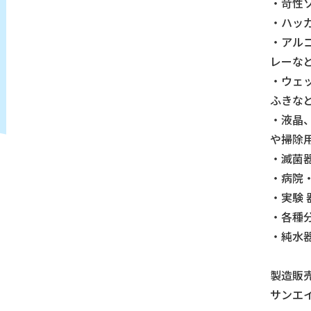
・苛性
・ハッ
・アル
レーな
・ウェ
ふきな
・液晶
や掃除
・滅菌
・病院
・実験
・各種
・純水
製造販
サンエ