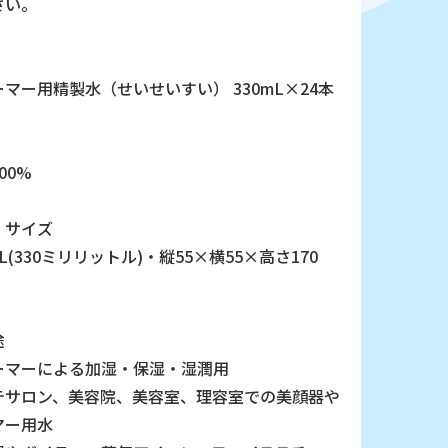
さい。
マー用精製水（せいせいすい） 330mL×24本
00%
・サイズ
mL(330ミリリットル)・縦55×横55×高さ170
途
ーマーによる加湿・保湿・湿潤用
テサロン、美容院、美容室、理容室での美顔器や
マー用水