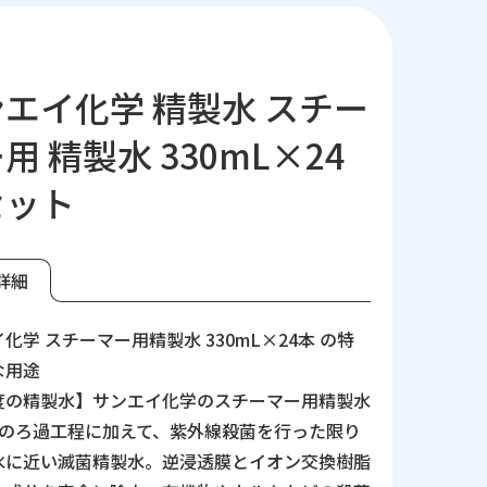
エイ化学 精製水 スチー
用 精製水 330mL×24
セット
詳細
化学 スチーマー用精製水 330mL×24本 の特
な用途
度の精製水】サンエイ化学のスチーマー用精製水
階のろ過工程に加えて、紫外線殺菌を行った限り
水に近い滅菌精製水。逆浸透膜とイオン交換樹脂