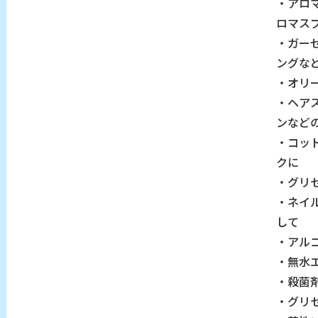
・アロ
ロマス
・ガー
ングな
・オリ
・ヘア
ンなど
・コッ
クに
・グリ
・ネイ
して
・アル
・無水
・殺菌
・グリ