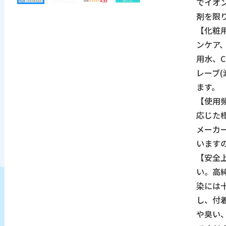
でイオ
剤を限
【化粧
ンケア
用水、C
レーブ
ます。
【使用
応じた
メーカ
います
【安全
い。高
染には
し、付
や臭い