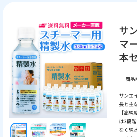
サン
マー
本
商品
サンエイ
長と主
【高純
は3段
なく純