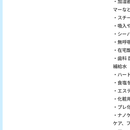
・加湿
マーな
・スチ
・吸入
・シー
・無呼
・在宅
・歯科
補給水
・ハー
・食塩
・エス
・化粧
・プレ
・ナノ
ケア、