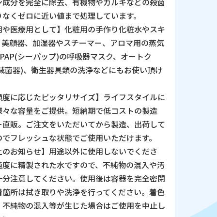
ン成分を完全に除去、有機物やカルキなどの殺菌
りなくゼロに近い値まで処理しています。
用や医療用として】化粧用の手作り化粧水やスキ
、美顔器、加湿器やスチーマー、アロマ用の蒸気
PAP(シーパップ)の呼吸器マスク、オートク
(減菌器)、衛生器具類の洗浄などにもお使い頂け
頻度に応じたピッタリサイズ】ライフスタイルに
様々な容量をご提供。短納期で低コストの製造
ー直販。ご注文をいただいてから製造、出荷して
のでフレッシュな状態でご使用いただけます。
上のお知らせ】用途以外に使用しないでくださ
純度に精製された水ですので、不純物の混入や汚
十分注意してください。使用後は容器を完全密閉
着箇所は拭き取りや洗浄を行ってください。着色
、不純物の混入等が生じた場合はご使用を中止し