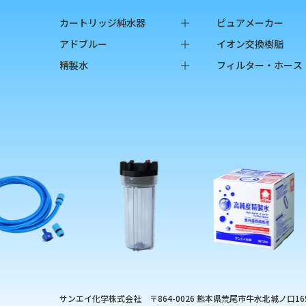
カートリッジ純水器
ピュアメーカー
純水器本体
本体
アドブルー
イオン交換樹脂
オプション品
カートリッジ
バッグインボックス
純水用イオン交換
精製水
フィルター・ホース
消耗品
カップ
ペットボトル
陽イオン交換樹脂
バッグインボックス
フィルター
チェッカー
陰イオン交換樹脂
ペットボトル
フィルターハウジ
オプション品
フィルターカート
ろ過材
フィルター用部品
ホース
硬度指示薬
サンエイ化学株式会社
〒864-0026 熊本県荒尾市牛水北城ノ口165