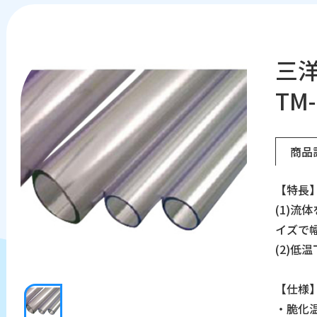
三洋
TM
商品
【特長
(1)
イズで
(2)低
【仕様
・脆化温